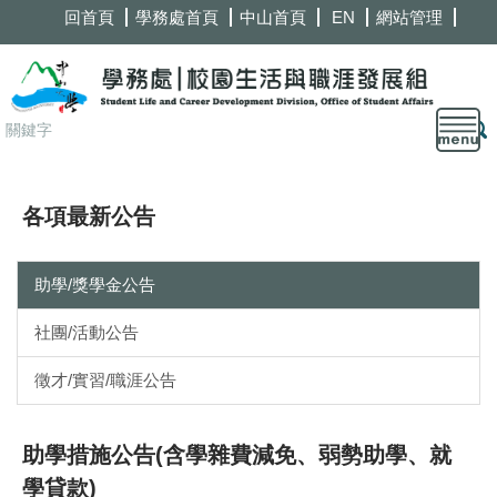
跳
回首頁
學務處首頁
中山首頁
EN
網站管理
到
主
要
內
容
區
各項最新公告
助學/獎學金公告
社團/活動公告
徵才/實習/職涯公告
助學措施公告(含學雜費減免、弱勢助學、就
學貸款)