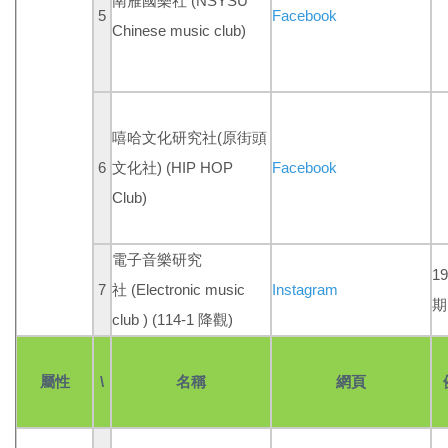
南雁國樂社 (NSYSU
5
Facebook
Chinese music club)
嘻哈文化研究社(原街頭
6
文化社
)
(HIP HOP
Facebook
Club)
電子音樂研究
1
7
社
(Electronic music
Instagram
期
club )
(114-1 降觀)
屬性
\
名稱
網頁