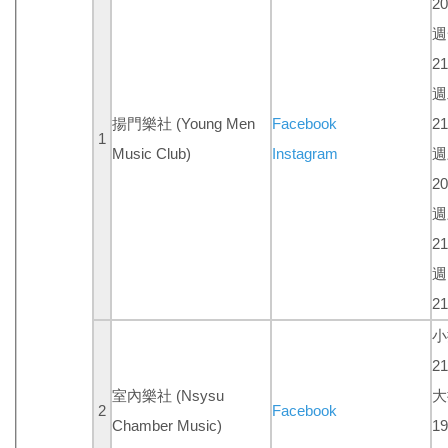
20
週
21
週
揚門樂社
(Young Men
Facebook
21
1
Music Club)
Instagram
週
20
週
21
週
21
小
21
室內樂社 (Nsysu
大
2
Facebook
Chamber Music)
19