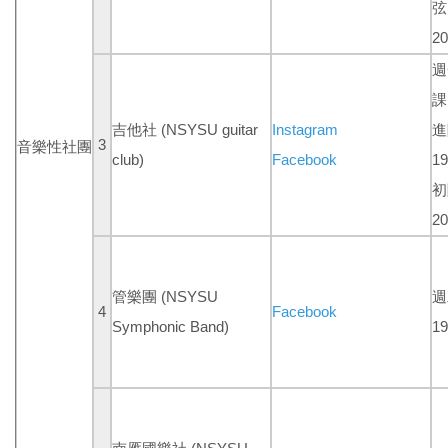
弦
20
週
課
吉他社 (NSYSU guitar
Instagram
進
3
音樂性社團
club)
Facebook
19
初
20
管樂團 (NSYSU
週
4
Facebook
Symphonic Band)
19