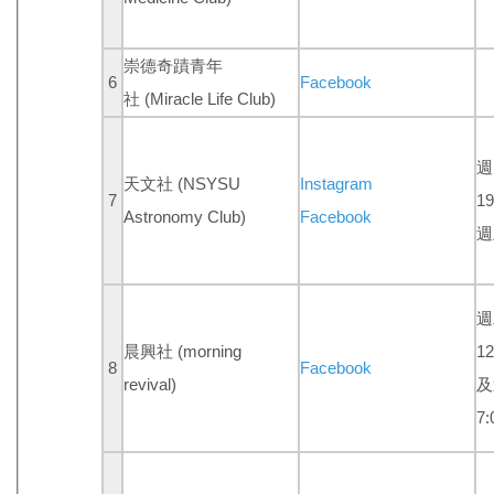
崇德奇蹟青年
6
Facebook
社
(Miracle Life Club)
週
天文社 (NSYSU
Instagram
7
1
Astronomy Club)
Facebook
週
週
晨興社 (morning
12
8
Facebook
revival)
及
7: