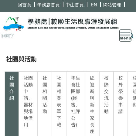
跳
回首頁
學務處首頁
中山首頁
EN
網站管理
到
主
要
內
容
區
社團與活動
社
社團
社
社
學生
總
校
校
團
活動
團
團
會社
迎
際
外
介
申
相
相
團部
新
交
榮
紹
請、
關
關
(經
與
流
譽
器材
活
表
審、
新
活
申
與場
動
單
社評
生
動
請
地借
下
公
家
用
載
告)
長
座