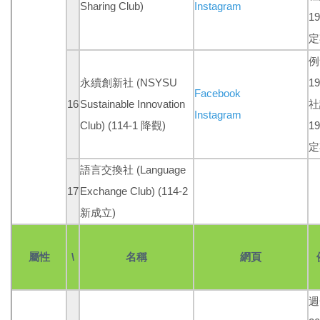
Sharing Club)
Instagra
m
19
定
例
永續創新社
(NSYSU
19
Facebook
16
Sustainable Innovation
社
Instagram
Club)
(114-1 降觀)
19
定
語言交換社 (Language
17
Exchange Club)
(114-2
新成立)
屬性
\
名稱
網頁
週