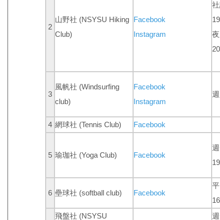
社
山野社 (NSYSU Hiking
Facebook
19
2
Club)
Instagram
夜
20
風帆社 (Windsurfing
Facebook
3
週
club)
Instagram
4
網球社
(Tennis Club)
Facebook
週
5
瑜珈社
(Yoga Club)
Facebook
19
平
6
壘球社
(softball club)
Facebook
16
飛盤社 (NSYSU
週