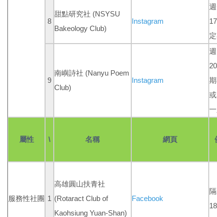
週
甜點研究社 (NSYSU
8
Instagram
1
Bakeology Club)
定
週
2
南嶼詩社 (Nanyu Poem
9
Instagram
期
Club)
或
一
屬性
\
名稱
網頁
高雄圓山扶青社
隔
服務性社團
1
(Rotaract Club of
Facebook
18
Kaohsiung Yuan-Shan
)