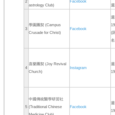
2
Facebook
astrology Club)
週
週
學園團契 (Campus
19
3
Facebook
Crusade for Christ)
(
名
喜樂團契 (Joy Revival
週
4
Instagram
Church)
19
中國傳統醫學研習社
週
5
(Traditional Chinese
Facebook
19
Medicine Club)