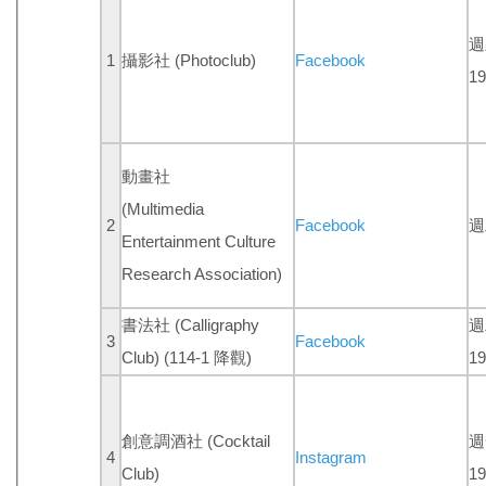
週
1
攝影社 (Photoclub)
Facebook
19
動畫社
(Multimedia
2
Facebook
週
Entertainment Culture
Research Association)
書法社 (Calligraphy
週
3
Facebook
Club)
(114-1 降觀)
19
創意調酒社 (Cocktail
週
4
Instagram
Club)
19