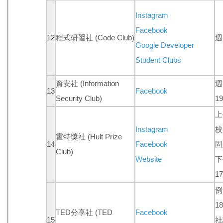
Instagram
Facebook
12
程式研習社 (Code Club)
週
Google Developer
Student Clubs
資安社 (Information
週
13
Facebook
Security Club)
19
上
Instagram
校
霍特獎社 (Hult Prize
14
Facebook
固
Club)
Website
下
17
例
18
TED分享社 (TED
Facebook
15
社