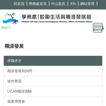
跳
回首頁
學務處首頁
中山首頁
EN
網站管理
到
主
要
內
容
區
職涯發展
求職求才
職涯發展與詢問
校外實習
UCAN職涯測驗
就業博覽會