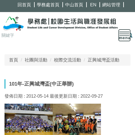
跳
回首頁
學務處首頁
中山首頁
EN
網站管理
到
主
要
內
容
區
首頁
社團與活動
校際交流活動
正興城灣盃活動
101年-正興城灣盃(中正舉辦)
發佈日期 :
2012-05-14
最後更新日期 :
2022-09-27