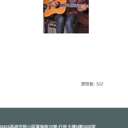
瀏覽數:
522
0424高雄市鼓山區蓮海路70號-行政大樓5樓5008室