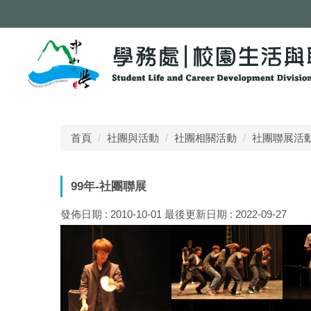
跳
到
主
要
內
容
區
首頁
社團與活動
社團相關活動
社團聯展活
99年-社團聯展
發佈日期 :
2010-10-01
最後更新日期 :
2022-09-27