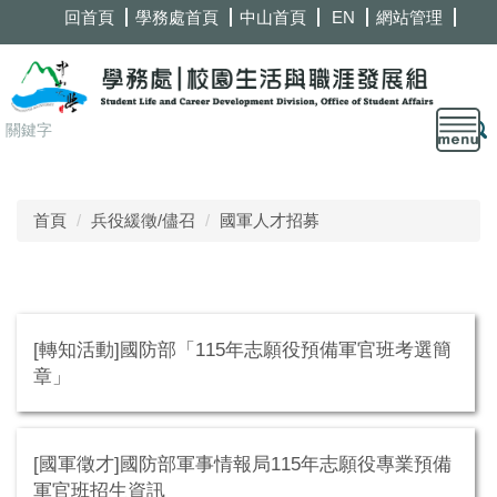
跳
回首頁
學務處首頁
中山首頁
EN
網站管理
到
主
要
內
容
區
首頁
兵役緩徵/儘召
國軍人才招募
[轉知活動]國防部「115年志願役預備軍官班考選簡
章」
[國軍徵才]國防部軍事情報局115年志願役專業預備
軍官班招生資訊