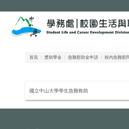
跳
到
主
要
內
容
區
首頁
獎助學金
急難慰助金申請
校內急難慰
國立中山大學學生急難救助