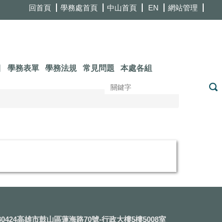
回首頁
學務處首頁
中山首頁
EN
網站管理
目
學務表單
學務法規
常見問題
本處各組
0424高雄市鼓山區蓮海路70號-行政大樓5樓5008室